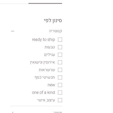
3
סינון לפי
קטגוריה
ready to ship
טבעות
עגילים
אירוסין ונישואין
שרשראות
תכשיטי כסף
new
one of a kind
עיצוב אישי
מחיר