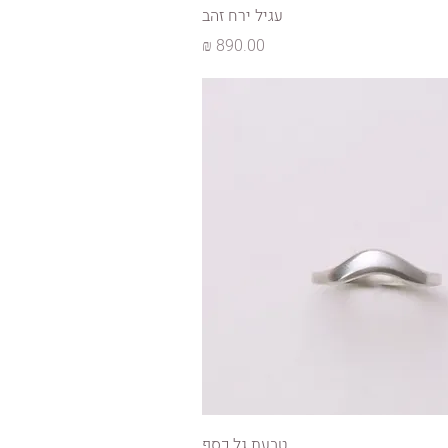
עגיל ירח זהב
מחיר
טבעת גל כסף