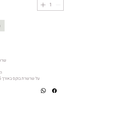
ה
שרשר
ה
על שרשרת בוקס באורך 45 סנטימטר בקוטר 1 ממ